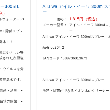
ター300ｍL
Ail.i-wa アイル・イーワ 300mlス
ー
税込）
1,815円（税込）
 アイルウォーター30
価格：
メーカー型番：
アイル・イーワ 300mlス
ー
00ｍL 除菌スプレ
Ail.i-wa アイル・イーワ 300mlスプレー
臭水！！
品番 eq204-2
境にやさしい安
成された次亜塩
JANコード 4589736813673
・ウイルスを分
菌消臭水です。
Ail.i-wa アイル・イーワ 300mlスプレー
除菌・消臭 ●
洗浄・除菌ができるイオン水のクリーナー
呂場の除菌 ●