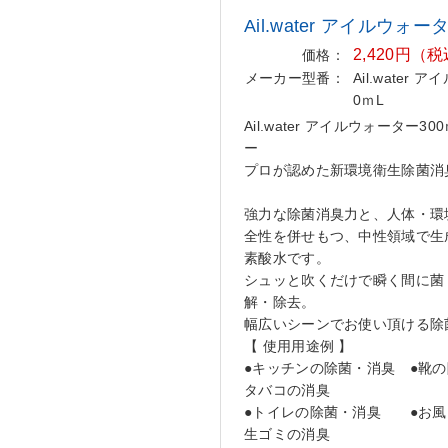
Ail.water アイルウォー
2,420円（
価格：
メーカー型番：
Ail.water
0ｍL
Ail.water アイルウォーター3
ー
プロが認めた新環境衛生除菌消
強力な除菌消臭力と、人体・環
全性を併せもつ、中性領域で生
素酸水です。
シュッと吹くだけで瞬く間に菌
解・除去。
幅広いシーンでお使い頂ける除
【 使用用途例 】
●キッチンの除菌・消臭 ●靴の
タバコの消臭
●トイレの除菌・消臭 ●お風
生ゴミの消臭