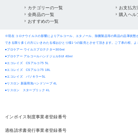
カテゴリーの一覧
お支払方
全商品の一覧
購入ヘル
おすすめの一覧
※現在 コロナウイルスの影響によりアルコール、エタノール、除菌製品等の商品の品薄状態
できる限り多くの方にいきわたる様おひとり様1つの販売とさせて頂きます。ご了承の程、よ
●プロケアー ウイルスプロテクター300ml
●プロケアー アルコールハンドジェルSUI 40ml
●エコレイズ CSアルコ75 5L
●エコレイズ CSアルコ75 18L
●エコレイズ パソキラー5L
●リスロン 新薬用泡ハンドソープ 4L
●リスロン スターブリック 4L
インボイス制度事業者登録番号
適格請求書発行事業者登録番号