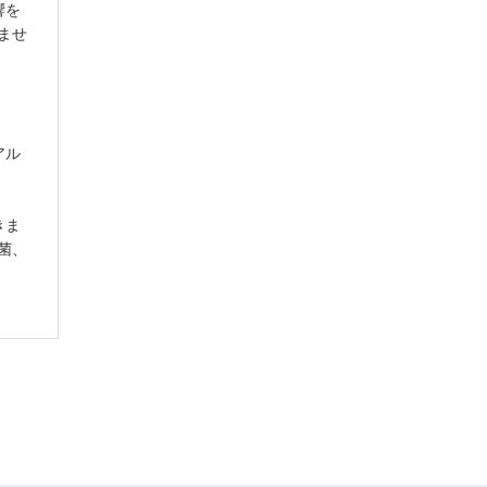
響を
ませ
アル
きま
菌、