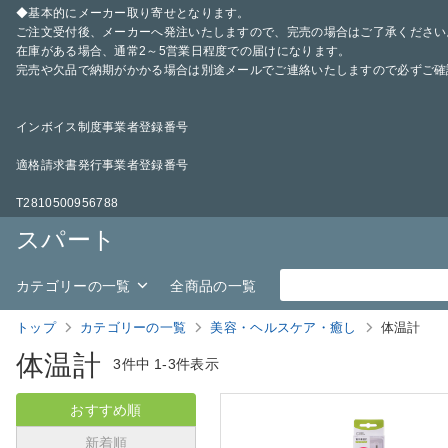
◆基本的にメーカー取り寄せとなります。
ご注文受付後、メーカーへ発注いたしますので、完売の場合はご了承ください
在庫がある場合、通常2～5営業日程度での届けになります。
完売や欠品で納期がかかる場合は別途メールでご連絡いたしますので必ずご確
インボイス制度事業者登録番号
適格請求書発行事業者登録番号
T2810500956788
スパート
カテゴリーの一覧
全商品の一覧
トップ
カテゴリーの一覧
美容・ヘルスケア・癒し
体温計
体温計
3件中
1-3件表示
おすすめ順
新着順