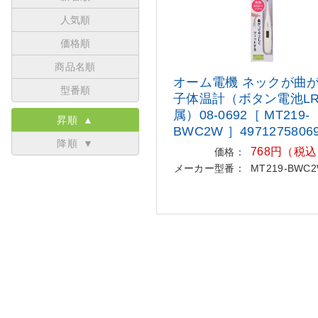
人気順
価格順
商品名順
オーム電機 ネックが曲が
型番順
子体
温計（ボタン電池LR
属）08-069
2［ MT219-
昇順 ▲
BWC2W ］4971275806
降順 ▼
768円（税
価格：
メーカー型番：
MT219-BWC