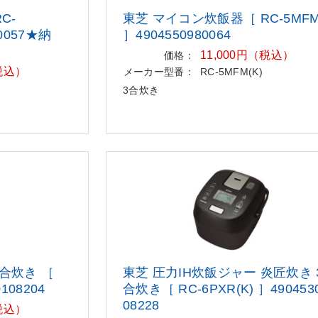
C-
東芝 マイコン炊飯器［ RC-5MFM
0057★納
］4904550980064
11,000円（税込）
価格：
（税込）
メーカー型番：
RC-5MFM(K)
3合炊き
5合炊き ［
東芝 圧力IH炊飯ジャー 炎匠炊き 
108204
合炊き［ RC-6PXR(K) ］490453
08228
（税込）