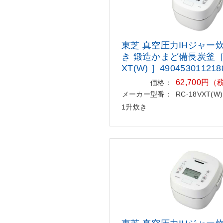
東芝 真空圧力IHジャー
き 鍛造かまど備長炭釜［ 
XT(W) ］490453011218
62,700円
価格：
メーカー型番：
RC-18VXT(W)
1升炊き