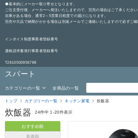
◆基本的にメーカー取り寄せとなります。
ご注文受付後、メーカーへ発注いたしますので、完売の場合はご了承ください
在庫がある場合、通常2～5営業日程度での届けになります。
完売や欠品で納期がかかる場合は別途メールでご連絡いたしますので必ずご確
インボイス制度事業者登録番号
適格請求書発行事業者登録番号
T2810500956788
スパート
カテゴリーの一覧
全商品の一覧
トップ
カテゴリーの一覧
キッチン家電
炊飯器
炊飯器
24件中
1-20件表示
おすすめ順
新着順