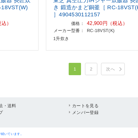
炊飯器 炎匠
炊
東芝 真空圧力IHジャー炊飯器 炎
18VST(W
)
き 鍛造かまど銅釜［ RC-18VST(
］4904530112157
（税込）
42,900円（税込）
価格：
メーカー型番：
RC-18VST(K)
1升炊き
1
2
次へ
法・送料
カートを見る
プ
メンバー登録
が続いています。