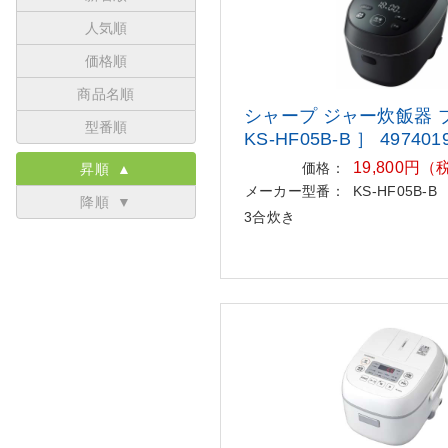
人気順
価格順
商品名順
シャープ ジャー炊飯器 
型番順
KS-HF05B-B ］ 497401
19,800円
価格：
昇順 ▲
メーカー型番：
KS-HF05B-B
降順 ▼
3合炊き