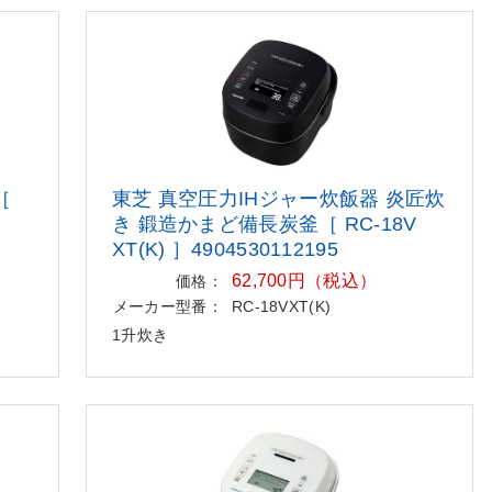
［
東芝 真空圧力IHジャー炊飯器 炎匠
炊
き 鍛造かまど備長炭釜［ RC-18V
XT(K) ］4904530112195
62,700円（税込）
価格：
メーカー型番：
RC-18VXT(K)
1升炊き