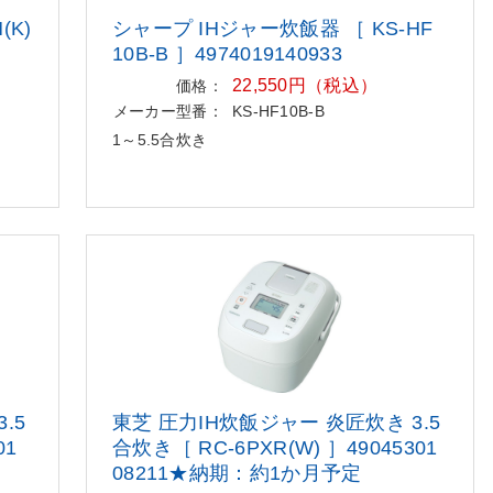
(K)
シャープ IHジャー炊飯器 ［ KS-HF
10B-B ］4974019140933
22,550円（税込）
価格：
メーカー型番：
KS-HF10B-B
1～5.5合炊き
3
.5
東芝 圧力IH炊飯ジャー 炎匠炊き 3
.5
01
合炊き［ RC-6PXR(W) ］49045301
08211★納期：約1か月予定