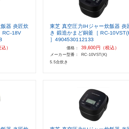
炊飯器 炎匠
炊
東芝 真空圧力IHジャー炊飯器 炎
RC-18V
き 鍛造かまど銅釜［ RC-10VST(
8
］4904530112133
（税込）
39,600円（税込）
価格：
メーカー型番：
RC-10VST(K)
5.5合炊き