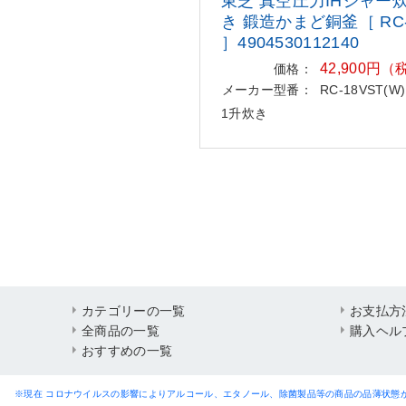
東芝 真空圧力IHジャー
き 鍛造かまど銅釜［ RC-
］4904530112140
42,900円
価格：
メーカー型番：
RC-18VST(W)
1升炊き
カテゴリーの一覧
お支払方
全商品の一覧
購入ヘル
おすすめの一覧
※現在 コロナウイルスの影響によりアルコール、エタノール、除菌製品等の商品の品薄状態