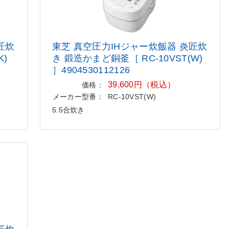
匠
炊
東芝 真空圧力IHジャー炊飯器 炎匠
炊
K
)
き 鍛造かまど銅釜［ RC-10VST(W
)
］4904530112126
39,600円（税込）
価格：
メーカー型番：
RC-10VST(W)
5.5合炊き